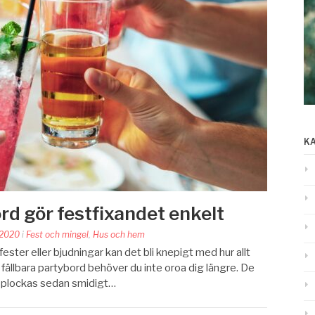
K
rd gör festfixandet enkelt
 2020
i
Fest och mingel
,
Hus och hem
ester eller bjudningar kan det bli knepigt med hur allt
 fällbara partybord behöver du inte oroa dig längre. De
h plockas sedan smidigt…