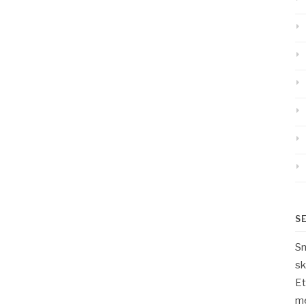
S
Sm
sk
Et
m