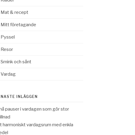
Kläder
Mat & recept
Mitt företagande
Pyssel
Resor
Smink och sånt
Vardag
ENASTE INLÄGGEN
å pauser i vardagen som gör stor
illnad
t harmoniskt vardagsrum med enkla
edel