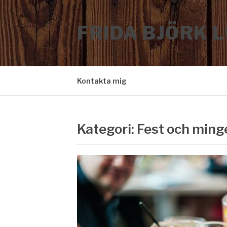
Hoppa
till
FRIDA BJÖRK 
innehåll
Kontakta mig
Kategori:
Fest och ming