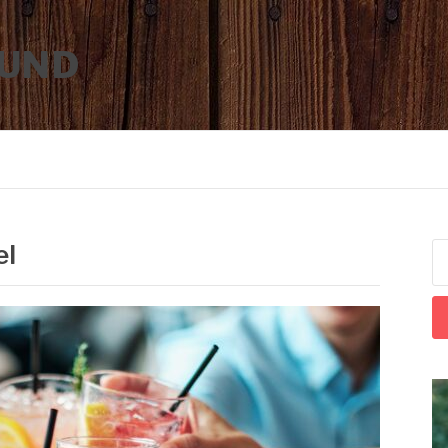
LUND
el
S
ef