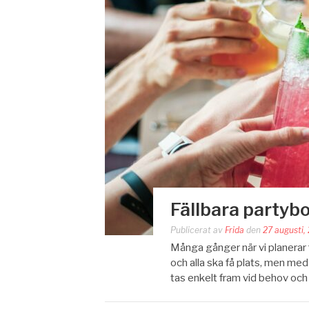
Fällbara partybo
Publicerat av
Frida
den
27 augusti,
Många gånger när vi planerar f
och alla ska få plats, men med
tas enkelt fram vid behov oc