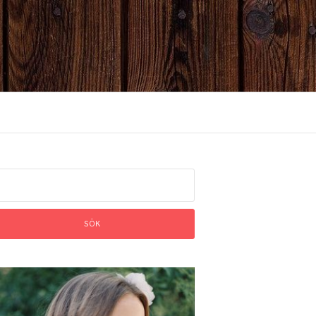
ök
ter: