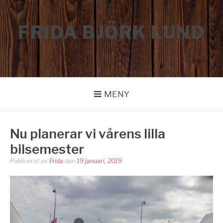
Hoppa
till
FRIDA BJÖRK LUND
innehåll
MENY
Nu planerar vi vårens lilla
bilsemester
Publicerat av
Frida
den
19 januari, 2019